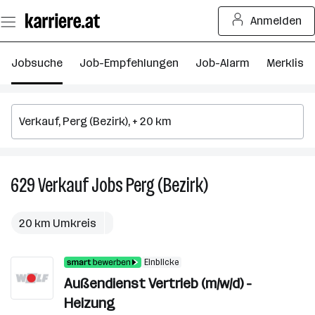
Zum
Anmelden
Seiteninhalt
springen
Jobsuche
Job-Empfehlungen
Job-Alarm
Merkliste
629
Verkauf
Jobs
Perg (Bezirk)
629
Verkauf
Jobs
20 km Umkreis
in
Perg
Einblicke
(Bezirk)
Außendienst Vertrieb (m/w/d) -
Heizung