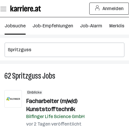
Zum
Anmelden
Seiteninhalt
springen
Jobsuche
Job-Empfehlungen
Job-Alarm
Merkliste
62
Spritzguss
Jobs
62
Spritzguss
Jobs
Einblicke
Facharbeiter (m/w/d)
Kunststofftechnik
Bilfinger Life Science GmbH
vor 2 Tagen veröffentlicht