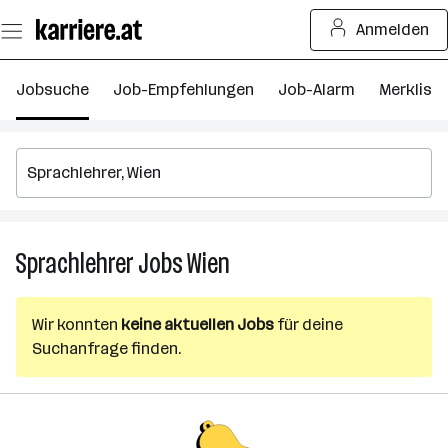
Zum
Anmelden
Seiteninhalt
springen
Jobsuche
Job-Empfehlungen
Job-Alarm
Merkliste
Sprachlehrer
Jobs
Wien
Sprachlehrer
Jobs
in
Wir konnten
keine aktuellen Jobs
für deine
Wien
Suchanfrage finden.