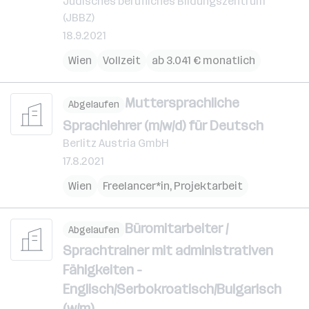
Jüdisches berufliches Bildungszentrum
(JBBZ)
18.9.2021
Wien
Vollzeit
ab 3.041 € monatlich
Muttersprachliche
Abgelaufen
Sprachlehrer (m/w/d) für Deutsch
Berlitz Austria GmbH
17.8.2021
Wien
Freelancer*in, Projektarbeit
Büromitarbeiter /
Abgelaufen
Sprachtrainer mit administrativen
Fähigkeiten -
Englisch/Serbokroatisch/Bulgarisch
(w/m)