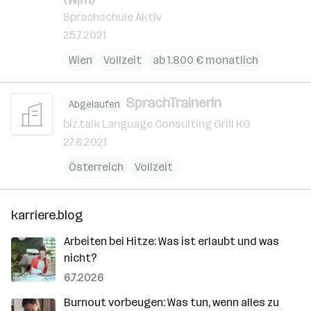
Sprachschule Aktiv
25.7.2021
Wien
Vollzeit
ab 1.800 € monatlich
SprachTrainerIn
Abgelaufen
biz.talk Language Consulting Grill KG
27.6.2021
Österreich
Vollzeit
karriere.blog
Arbeiten bei Hitze: Was ist erlaubt und was
nicht?
6.7.2026
Burnout vorbeugen: Was tun, wenn alles zu