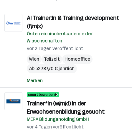
AI Trainer:in & Training development
(f/m/x)
Österreichische Akademie der
Wissenschaften
vor 2 Tagen veröffentlicht
Wien
Teilzeit
Homeoffice
ab 52.787,70 € jährlich
Merken
Trainer*in (w/m/d) in der
Erwachsenenbildung gesucht
MERA Bildungsholding GmbH
vor 4 Tagen veröffentlicht