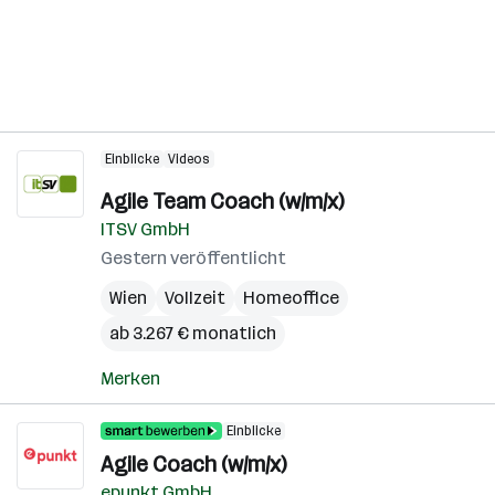
Einblicke
Videos
Agile Team Coach (w/m/x)
ITSV GmbH
Gestern veröffentlicht
Wien
Vollzeit
Homeoffice
ab 3.267 € monatlich
Merken
Einblicke
Agile Coach (w/m/x)
epunkt GmbH