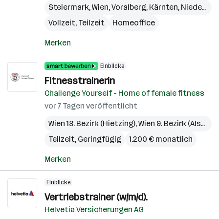
Steiermark
,
Wien
,
Voralberg
,
Kärnten
,
Niederösterreich
Vollzeit, Teilzeit
Homeoffice
Merken
Einblicke
Fitnesstrainerin
Challenge Yourself - Home of female fitness
vor 7 Tagen veröffentlicht
Wien 13. Bezirk (Hietzing)
,
Wien 9. Bezirk (Alsergrund)
Teilzeit, Geringfügig
1.200 € monatlich
Merken
Einblicke
Vertriebstrainer (w/m/d).
Helvetia Versicherungen AG