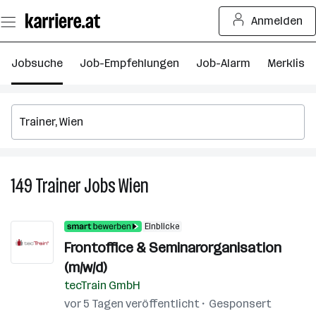
Zum
Anmelden
Seiteninhalt
springen
Jobsuche
Job-Empfehlungen
Job-Alarm
Merkliste
149
Trainer
Jobs
Wien
149
Trainer
Jobs
Einblicke
in
Frontoffice & Seminarorganisation
Wien
(m/w/d)
tecTrain GmbH
vor 5 Tagen veröffentlicht
Gesponsert