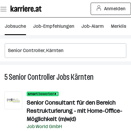
Zum
Anmelden
Seiteninhalt
springen
Jobsuche
Job-Empfehlungen
Job-Alarm
Merkliste
5
Senior Controller
Jobs
Kärnten
5
Senior
Controller
Jobs
Senior Consultant für den Bereich
in
Restrukturierung - mit Home-Office-
Kärnten
Möglichkeit (m/w/d)
Job World GmbH