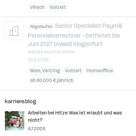
Villach
Vollzeit
Senior Specialist Payroll/
Abgelaufen
Personalverrechner - befristet bis
Juni 2027 (m/w/d) Klagenfurt
Adidas Austria GmbH
25.5.2026
Wien
,
Viktring
Vollzeit
Homeoffice
ab 60.000 € jährlich
karriere.blog
Arbeiten bei Hitze: Was ist erlaubt und was
nicht?
6.7.2026