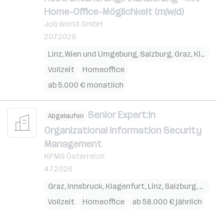
Home-Office-Möglichkeit (m/w/d)
Job World GmbH
20.7.2026
Linz
,
Wien und Umgebung
,
Salzburg
,
Graz
,
Klagenfurt
Vollzeit
Homeoffice
ab 5.000 € monatlich
Senior Expert:in
Abgelaufen
Organizational Information Security
Management
KPMG Österreich
4.7.2026
Graz
,
Innsbruck
,
Klagenfurt
,
Linz
,
Salzburg
,
Wien
Vollzeit
Homeoffice
ab 58.000 € jährlich