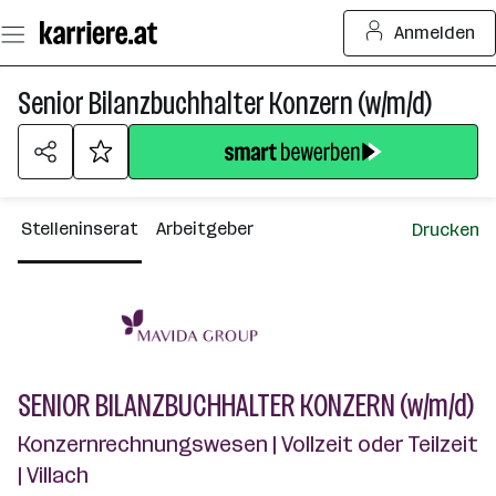
Zum
Anmelden
Seiteninhalt
springen
Senior Bilanzbuchhalter Konzern (w/m/d)
Stelleninserat
Arbeitgeber
Drucken
SENIOR BILANZBUCHHALTER KONZERN (w/m/d)
Konzernrechnungswesen | Vollzeit oder Teilzeit
| Villach