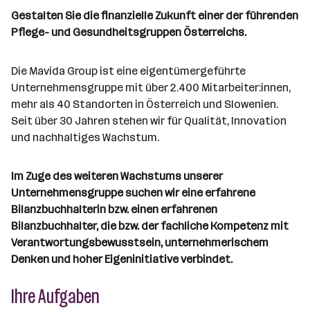
e
d
a
l
e
a
t
Gestalten Sie die finanzielle Zukunft einer der führenden
e
r
l
n
g
Pflege- und Gesundheitsgruppen Österreichs.
r
b
l
d
e
e
e
o
b
i
Die Mavida Group ist eine eigentümergeführte
n
r
e
t
Unternehmensgruppe mit über 2.400 Mitarbeiter:innen,
t
r
e
mehr als 40 Standorten in Österreich und Slowenien.
e
r
Seit über 30 Jahren stehen wir für Qualität, Innovation
*
und nachhaltiges Wachstum.
i
n
Im Zuge des weiteren Wachstums unserer
n
Unternehmensgruppe suchen wir eine erfahrene
e
Bilanzbuchhalterin bzw. einen erfahrenen
n
Bilanzbuchhalter, die bzw. der fachliche Kompetenz mit
a
Verantwortungsbewusstsein, unternehmerischem
n
Denken und hoher Eigeninitiative verbindet.
z
a
Ihre Aufgaben
h