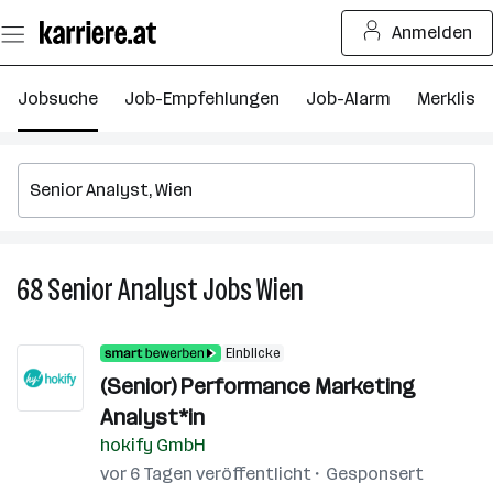
Zum
Anmelden
Seiteninhalt
springen
Jobsuche
Job-Empfehlungen
Job-Alarm
Merkliste
68
Senior Analyst
Jobs
Wien
68
Senior
Analyst
Einblicke
Jobs
(Senior) Performance Marketing
in
Analyst*in
Wien
hokify GmbH
vor 6 Tagen veröffentlicht
Gesponsert