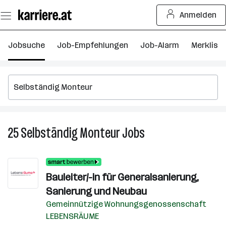
Zum
Anmelden
Seiteninhalt
springen
Jobsuche
Job-Empfehlungen
Job-Alarm
Merkliste
25
Selbständig Monteur
Jobs
25
Selbständig
Monteur
Jobs
Bauleiter/-in für Generalsanierung,
Sanierung und Neubau
Gemeinnützige Wohnungsgenossenschaft
LEBENSRÄUME