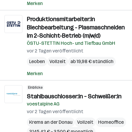
Merken
Produktionsmitarbeiter:in
Blechbearbeitung - Plasmaschneiden
im 2-Schicht-Betrieb (m/w/d)
ÖSTU-STETTIN Hoch- und Tiefbau GmbH
vor 2 Tagen veröffentlicht
Leoben
Vollzeit
ab 19,98 € stündlich
Merken
Einblicke
Stahlbauschlosser:in – Schweißer:in
voestalpine AG
vor 2 Tagen veröffentlicht
Krems an der Donau
Vollzeit
Homeoffice
3.145,42 € – 3.500 € monatlich