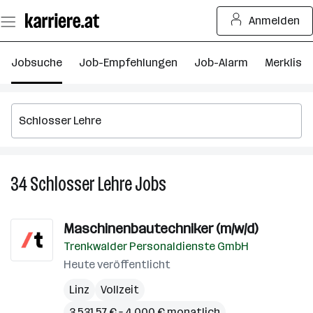
Zum
Anmelden
Seiteninhalt
springen
Jobsuche
Job-Empfehlungen
Job-Alarm
Merkliste
34
Schlosser Lehre
Jobs
34
Schlosser
Lehre
Maschinenbautechniker (m/w/d)
Jobs
Trenkwalder Personaldienste GmbH
Heute veröffentlicht
Linz
Vollzeit
3.531,57 € – 4.000 € monatlich