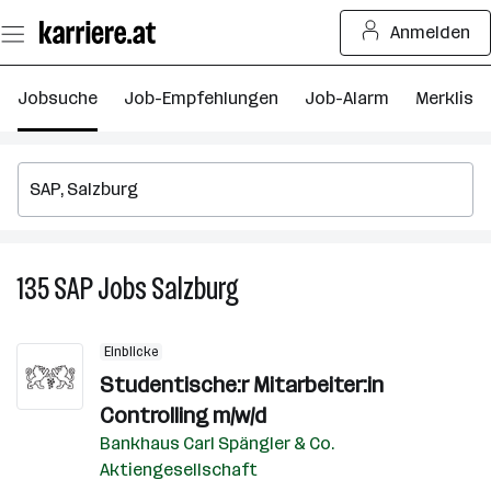
Zum
Anmelden
Seiteninhalt
springen
Jobsuche
Job-Empfehlungen
Job-Alarm
Merkliste
135
SAP
Jobs
Salzburg
135
SAP
Jobs
Einblicke
in
Studentische:r Mitarbeiter:in
Salzburg
Controlling m/w/d
Bankhaus Carl Spängler & Co.
Aktiengesellschaft