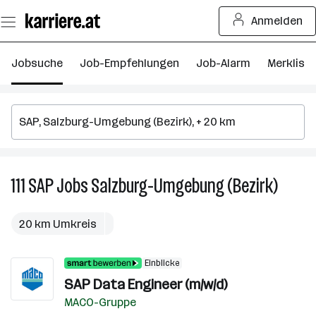
Zum
Anmelden
Seiteninhalt
springen
Jobsuche
Job-Empfehlungen
Job-Alarm
Merkliste
111
SAP
Jobs
Salzburg-Umgebung (Bezirk)
111
SAP
Jobs
20 km Umkreis
in
Salzbu
Einblicke
Umgeb
SAP Data Engineer (m/w/d)
(Bezirk)
MACO-Gruppe