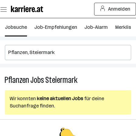
Zum
Anmelden
Seiteninhalt
springen
Jobsuche
Job-Empfehlungen
Job-Alarm
Merkliste
Pflanzen
Jobs
Steiermark
Pflanzen
Jobs
in
Wir konnten
keine aktuellen Jobs
für deine
Steiermark
Suchanfrage finden.