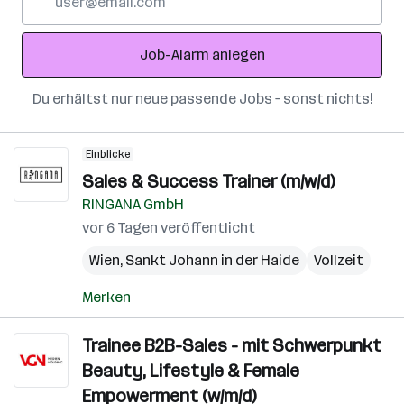
Mail-
Adresse
Job-Alarm anlegen
Du erhältst nur neue passende Jobs – sonst nichts!
Einblicke
Sales & Success Trainer (m/w/d)
RINGANA GmbH
vor 6 Tagen veröffentlicht
Wien
,
Sankt Johann in der Haide
Vollzeit
Merken
Trainee B2B-Sales - mit Schwerpunkt
Beauty, Lifestyle & Female
Empowerment (w/m/d)