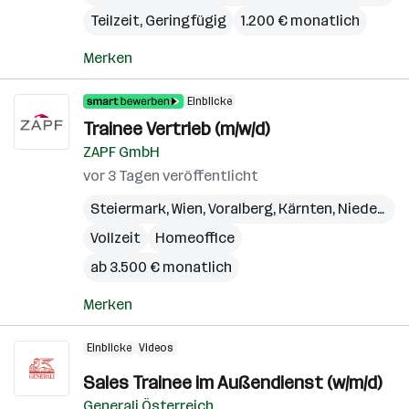
Teilzeit, Geringfügig
1.200 € monatlich
Merken
Einblicke
Trainee Vertrieb (m/w/d)
ZAPF GmbH
vor 3 Tagen veröffentlicht
Steiermark
,
Wien
,
Voralberg
,
Kärnten
,
Niederösterreich
Vollzeit
Homeoffice
ab 3.500 € monatlich
Merken
Einblicke
Videos
Sales Trainee im Außendienst (w/m/d)
Generali Österreich