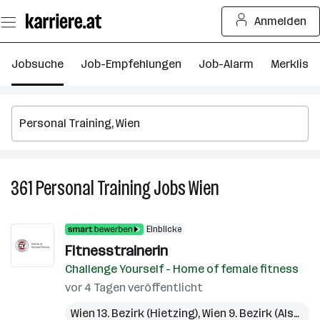
Zum
Anmelden
Seiteninhalt
springen
Jobsuche
Job-Empfehlungen
Job-Alarm
Merkliste
361
Personal Training
Jobs
Wien
361
Personal
Training
Einblicke
Jobs
Fitnesstrainerin
in
Challenge Yourself - Home of female fitness
Wien
vor 4 Tagen veröffentlicht
Wien 13. Bezirk (Hietzing)
,
Wien 9. Bezirk (Alsergrund)