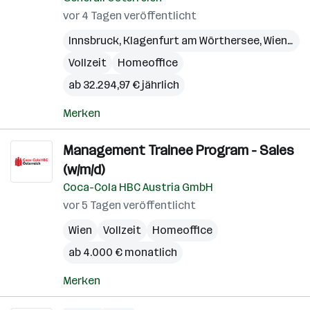
vor 4 Tagen veröffentlicht
Innsbruck
,
Klagenfurt am Wörthersee
,
Wien
,
Bre
Vollzeit
Homeoffice
ab 32.294,97 € jährlich
Merken
Management Trainee Program - Sales
(w/m/d)
Coca-Cola HBC Austria GmbH
vor 5 Tagen veröffentlicht
Wien
Vollzeit
Homeoffice
ab 4.000 € monatlich
Merken