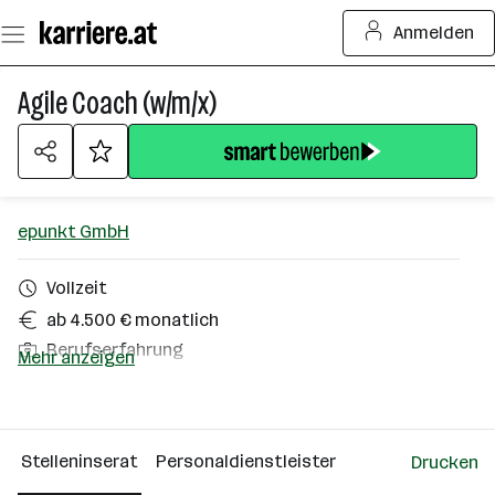
Zum
Anmelden
Seiteninhalt
springen
Agile Coach (w/m/x)
epunkt GmbH
Vollzeit
ab 4.500 € monatlich
Berufserfahrung
Mehr anzeigen
Wien
Über das Unternehmen
Stelleninserat
Personaldienstleister
Drucken
Linz