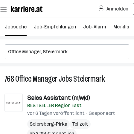
Zum
Anmelden
Seiteninhalt
springen
Jobsuche
Job-Empfehlungen
Job-Alarm
Merkliste
768
Office Manager
Jobs
Steiermark
768
Office
Manager
Sales Assistant (m/w/d)
Jobs
BESTSELLER Region East
in
Steiermark
vor 6 Tagen veröffentlicht
Gesponsert
Seiersberg-Pirka
Teilzeit
ab 2.251 € monatlich