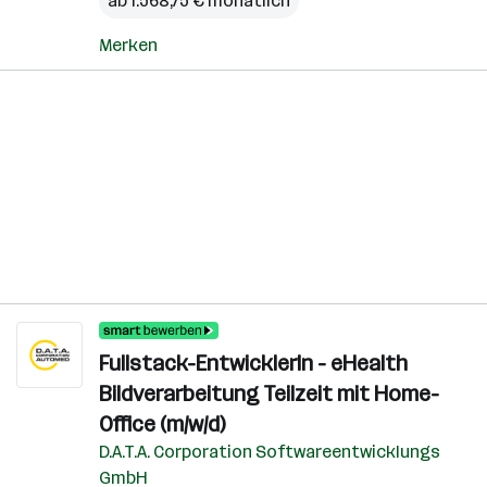
ab 1.568,75 € monatlich
Merken
Fullstack-EntwicklerIn - eHealth
Bildverarbeitung Teilzeit mit Home-
Office (m/w/d)
D.A.T.A. Corporation Softwareentwicklungs
GmbH