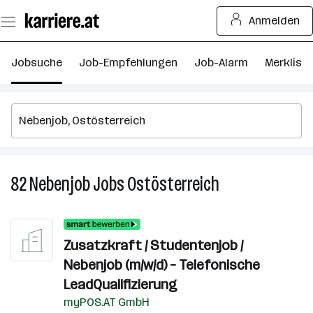
Zum
Anmelden
Seiteninhalt
springen
Jobsuche
Job-Empfehlungen
Job-Alarm
Merkliste
82
Nebenjob
Jobs
Ostösterreich
82
Nebenjob
Jobs
in
Zusatzkraft / Studentenjob /
Ostösterreich
Nebenjob (m/w/d) – Telefonische
LeadQualifizierung
myPOS.AT GmbH