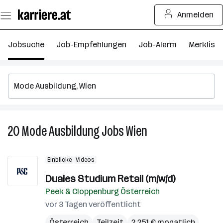
Zum
Anmelden
Seiteninhalt
springen
Jobsuche
Job-Empfehlungen
Job-Alarm
Merkliste
20
Mode Ausbildung
Jobs
Wien
20
Mode
Ausbildung
Einblicke
Videos
Jobs
in
Duales Studium Retail (m/w/d)
Wien
Peek & Cloppenburg Österreich
vor 3 Tagen veröffentlicht
Österreich
Teilzeit
2.251 € monatlich