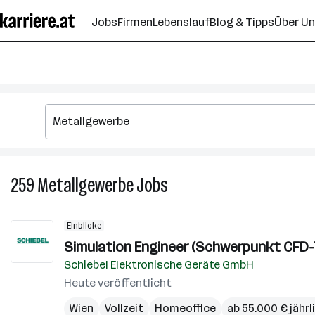
Zum
Jobs
Firmen
Lebenslauf
Blog & Tipps
Über U
Seiteninhalt
springen
259
Metallgewerbe
Jobs
259
Metallgewerbe
Jobs
Einblicke
Simulation Engineer (Schwerpunkt CFD-
Schiebel Elektronische Geräte GmbH
Heute veröffentlicht
Wien
Vollzeit
Homeoffice
ab 55.000 € jährl