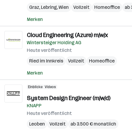
Graz
,
Lebring
,
Wien
Vollzeit
Homeoffice
ab 
Merken
Cloud Engineering (Azure) m/w/x
Wintersteiger Holding AG
Heute veröffentlicht
Ried im Innkreis
Vollzeit
Homeoffice
Merken
Einblicke
Videos
System Design Engineer (m/w/d)
KNAPP
Heute veröffentlicht
Leoben
Vollzeit
ab 3.500 € monatlich