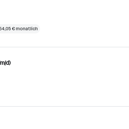
654,05 € monatlich
/m/d)