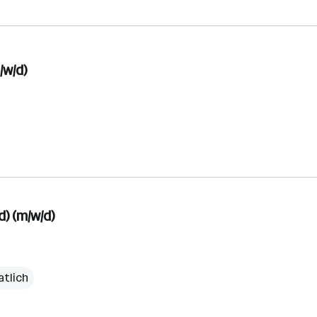
w/d)
) (m/w/d)
atlich