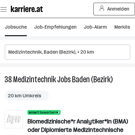
Zum
Anmelden
Seiteninhalt
springen
Jobsuche
Job-Empfehlungen
Job-Alarm
Merkliste
38
Medizintechnik
Jobs
Baden (Bezirk)
38
Medizinte
Jobs
20 km Umkreis
in
Baden
(Bezirk)
Biomedizinische*r Analytiker*in (BMA)
oder Diplomierte Medizintechnische