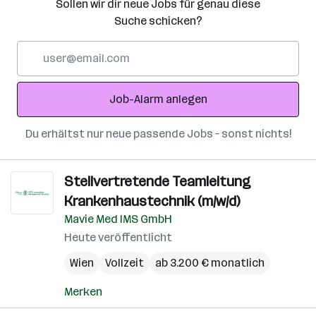
Sollen wir dir neue Jobs für genau diese
Suche schicken?
E-
Mail-
Adresse
Job-Alarm anlegen
Du erhältst nur neue passende Jobs – sonst nichts!
Stellvertretende Teamleitung
Krankenhaustechnik (m/w/d)
Mavie Med IMS GmbH
Heute veröffentlicht
Wien
Vollzeit
ab 3.200 € monatlich
Merken