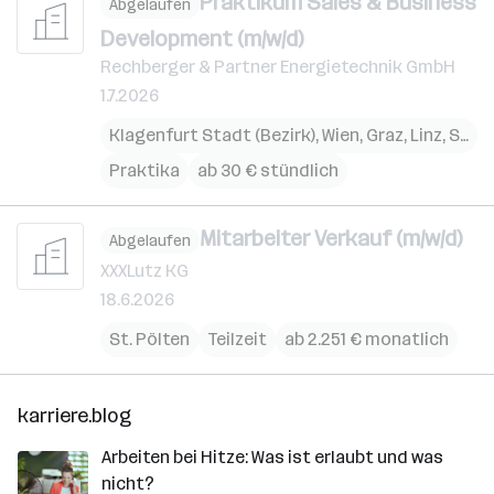
Praktikum Sales & Business
Abgelaufen
Development (m/w/d)
Rechberger & Partner Energietechnik GmbH
1.7.2026
Klagenfurt Stadt (Bezirk)
,
Wien
,
Graz
,
Linz
,
St. Pölten
Praktika
ab 30 € stündlich
Mitarbeiter Verkauf (m/w/d)
Abgelaufen
XXXLutz KG
18.6.2026
St. Pölten
Teilzeit
ab 2.251 € monatlich
karriere.blog
Arbeiten bei Hitze: Was ist erlaubt und was
nicht?