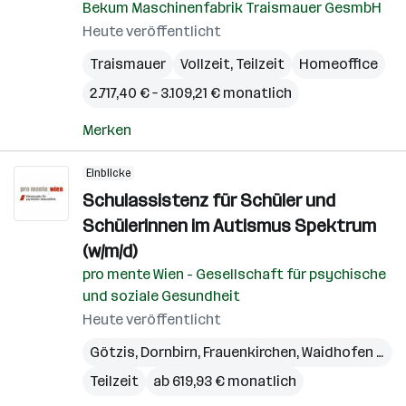
Bekum Maschinenfabrik Traismauer GesmbH
Heute veröffentlicht
Traismauer
Vollzeit, Teilzeit
Homeoffice
2.717,40 € – 3.109,21 € monatlich
Merken
Einblicke
Schulassistenz für Schüler und
Schülerinnen im Autismus Spektrum
(w/m/d)
pro mente Wien - Gesellschaft für psychische
und soziale Gesundheit
Heute veröffentlicht
Götzis
,
Dornbirn
,
Frauenkirchen
,
Waidhofen an der Ybbs
Teilzeit
ab 619,93 € monatlich