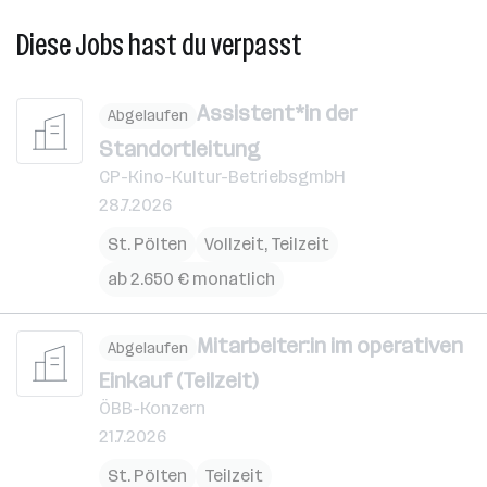
Diese Jobs hast du verpasst
Assistent*in der
Abgelaufen
Standortleitung
CP-Kino-Kultur-BetriebsgmbH
28.7.2026
St. Pölten
Vollzeit, Teilzeit
ab 2.650 € monatlich
Mitarbeiter:in im operativen
Abgelaufen
Einkauf (Teilzeit)
ÖBB-Konzern
21.7.2026
St. Pölten
Teilzeit