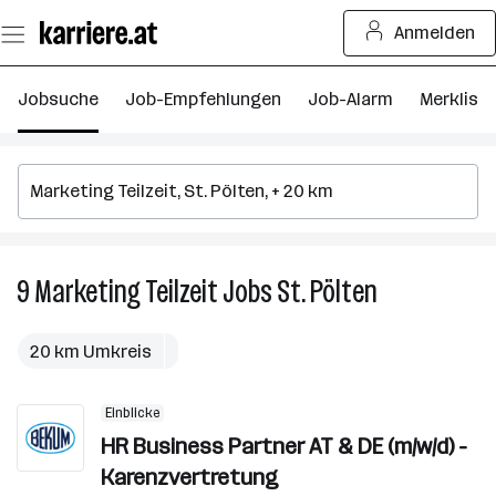
Zum
Anmelden
Seiteninhalt
springen
Jobsuche
Job-Empfehlungen
Job-Alarm
Merkliste
9
Marketing Teilzeit
Jobs
St. Pölten
9
Marketing
Teilzeit
20 km Umkreis
Jobs
in
Einblicke
St.
HR Business Partner AT & DE (m/w/d) -
Pölten
Karenzvertretung