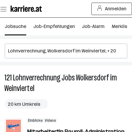
Zum
Anmelden
Seiteninhalt
springen
Jobsuche
Job-Empfehlungen
Job-Alarm
Merkliste
121
Lohnverrechnung
Jobs
Wolkersdorf im
12
L
Weinviertel
J
in
W
20 km Umkreis
i
We
Einblicke
Videos
Mitarbeiter*in Payroll-Administration