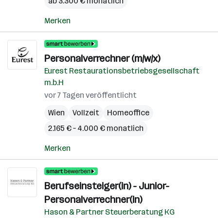
ab 3.300 € monatlich
Merken
Personalverrechner (m/w/x)
Eurest Restaurationsbetriebsgesellschaft
m.b.H
vor 7 Tagen veröffentlicht
Wien
Vollzeit
Homeoffice
2.165 € – 4.000 € monatlich
Merken
Berufseinsteiger(in) - Junior-
Personalverrechner(in)
Hason & Partner Steuerberatung KG