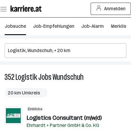
Zum
Anmelden
Seiteninhalt
springen
Jobsuche
Job-Empfehlungen
Job-Alarm
Merkliste
352
Logistik
Jobs
Wundschuh
352
Logistik
Jobs
20 km Umkreis
in
Wundschuh
Einblicke
Logistics Consultant (m/w/d)
Ehrhardt + Partner GmbH & Co. KG