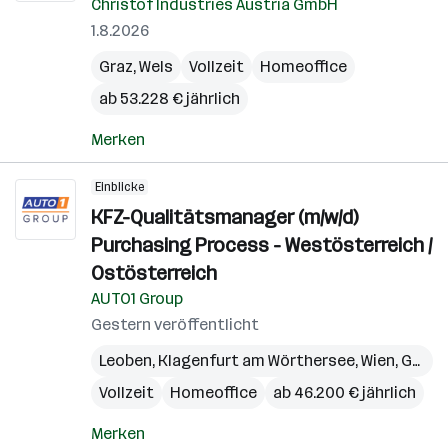
Christof Industries Austria GmbH
1.8.2026
Graz
,
Wels
Vollzeit
Homeoffice
ab 53.228 € jährlich
Merken
Einblicke
KFZ-Qualitätsmanager (m/w/d)
Purchasing Process - Westösterreich /
Ostösterreich
AUTO1 Group
Gestern veröffentlicht
Leoben
,
Klagenfurt am Wörthersee
,
Wien
,
Graz
,
Vollzeit
Homeoffice
ab 46.200 € jährlich
Merken