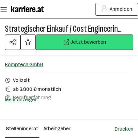
Zum
Anmelden
Seiteninhalt
springen
Strategischer Einkauf / Cost Engineering (m/w/d)
Jetzt bewerben
Komptech GmbH
Vollzeit
ab 3.800 € monatlich
Berufserfahrung
Mehr anzeigen
Frohnleiten
Über das Unternehmen
Stelleninserat
Arbeitgeber
Drucken
501+ Mitarbeiter*innen