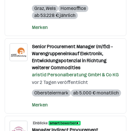
Graz
,
Wels
Homeoffice
ab 53.228 € jährlich
Merken
Senior Procurement Manager (m/f/d) -
Warengruppeneinkauf Elektronik,
Entwicklungspotenzial in Richtung
weiterer Commodities
aristid Personalberatung GmbH & Co KG
vor 2 Tagen veröffentlicht
Obersteiermark
ab 5.000 € monatlich
Merken
Einblicke
Manager Indirect Procurement