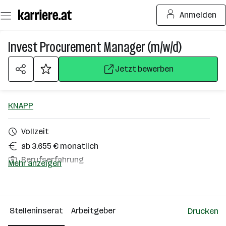
Zum
Anmelden
Seiteninhalt
springen
Invest Procurement Manager (m/w/d)
Jetzt bewerben
KNAPP
Vollzeit
ab 3.655 € monatlich
Berufserfahrung
Mehr anzeigen
Hart bei Graz
Über das Unternehmen
Stelleninserat
Arbeitgeber
Drucken
2501 - 10000 Mitarbeiter*innen