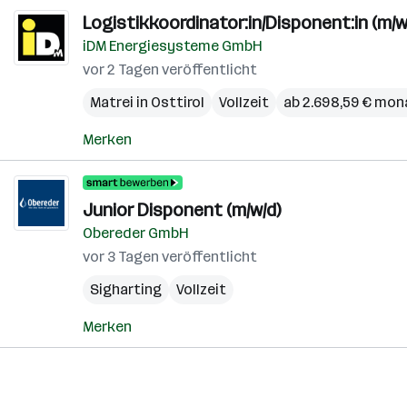
Logistikkoordinator:in/Disponent:in (m/w
iDM Energiesysteme GmbH
vor 2 Tagen veröffentlicht
Matrei in Osttirol
Vollzeit
ab 2.698,59 € mon
Merken
Junior Disponent (m/w/d)
Obereder GmbH
vor 3 Tagen veröffentlicht
Sigharting
Vollzeit
Merken