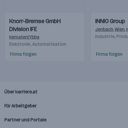
Einblicke
Einblicke
Einblicke
Einblicke
Knorr-Bremse GmbH
INNIO Group
Videos
Videos
Division IFE
Jenbach
,
Wien
,
Industrie, Prod
Kematen/Ybbs
Elektronik, Automatisation
Firma folgen
Firma folgen
Über karriere.at
Für Arbeitgeber
Partner und Portale