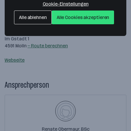
Cookie-Einstellungen
Alle ablehnen
Alle Cookies akzeptieren
Map data ©2026 Google
Piesslinger GmbH
Im Gstadt 1
4591 Molln
— Route berechnen
Webseite
Ansprechperson
Renate Obermayr, BSc