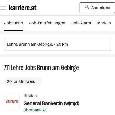
Zum
Anmelden
Seiteninhalt
springen
Jobsuche
Job-Empfehlungen
Job-Alarm
Merkliste
711
Lehre
Jobs
Brunn am Gebirge
711
Lehre
Jobs
20 km Umkreis
in
Brunn
Einblicke
am
General Banker:in (w/m/d)
Gebirge
Oberbank AG