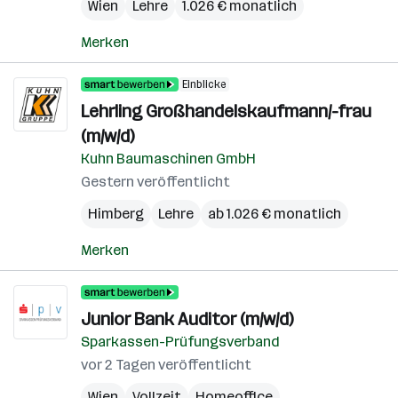
Wien
Lehre
1.026 € monatlich
Merken
Einblicke
Lehrling Großhandelskaufmann/-frau
(m/w/d)
Kuhn Baumaschinen GmbH
Gestern veröffentlicht
Himberg
Lehre
ab 1.026 € monatlich
Merken
Junior Bank Auditor (m/w/d)
Sparkassen-Prüfungsverband
vor 2 Tagen veröffentlicht
Wien
Vollzeit
Homeoffice