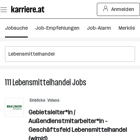
Zum
Anmelden
Seiteninhalt
springen
Jobsuche
Job-Empfehlungen
Job-Alarm
Merkliste
111
Lebensmittelhandel
Jobs
111
Lebensmittelhandel
Jobs
Einblicke
Videos
Gebietsleiter*in /
Außendienstmitarbeiter*in -
Geschäftsfeld Lebensmittelhandel
(w/m/d)