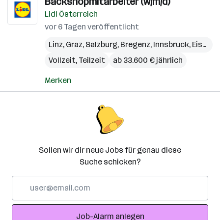
Backshopmitarbeiter (w/m/d)
Lidl Österreich
vor 6 Tagen veröffentlicht
Linz
,
Graz
,
Salzburg
,
Bregenz
,
Innsbruck
,
Eisenstadt
Vollzeit, Teilzeit
ab 33.600 € jährlich
Merken
Sollen wir dir neue Jobs für genau diese
Suche schicken?
E-
Mail-
Adresse
Job-Alarm anlegen