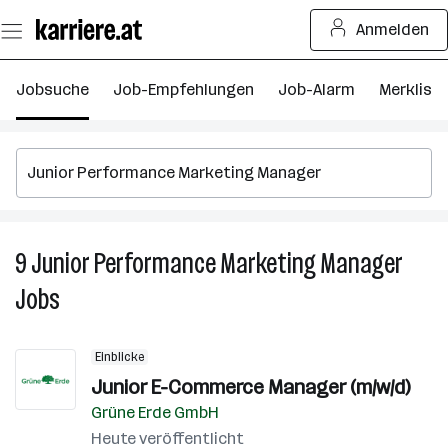
Zum
Anmelden
Seiteninhalt
springen
Jobsuche
Job-Empfehlungen
Job-Alarm
Merkliste
9
Junior Performance Marketing Manager
9
Ju
Jobs
P
M
M
Einblicke
J
Junior E-Commerce Manager (m/w/d)
Grüne Erde GmbH
Heute veröffentlicht