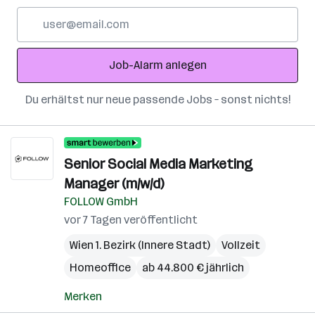
E-
Mail-
Adresse
Job-Alarm anlegen
Du erhältst nur neue passende Jobs – sonst nichts!
Senior Social Media Marketing
Manager (m/w/d)
FOLLOW GmbH
vor 7 Tagen veröffentlicht
Wien 1. Bezirk (Innere Stadt)
Vollzeit
Homeoffice
ab 44.800 € jährlich
Merken