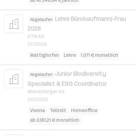
ab 47.546,94 € jährlich
Lehre Bürokaufmann/-Frau
Abgelaufen
2026
KTM AG
27.7.2026
Mattighofen
Lehre
1.071 € monatlich
Junior Biodiversity
Abgelaufen
Specialist & ESG Coordinator
Wienerberger AG
26.7.2026
Vienna
Teilzeit
Homeoffice
ab 3.181,21 € monatlich