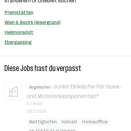
In anderem Ort/Gebiet suchen
Premstätten
Wien 9. Bezirk (Alsergrund)
Hellmonsödt
Ebergassing
Diese Jobs hast du verpasst
Junior Einkäufer Für Guss-
Abgelaufen
und Motorenkomponenten*
KTM AG
28.7.2026
Mattighofen
Vollzeit
Homeoffice