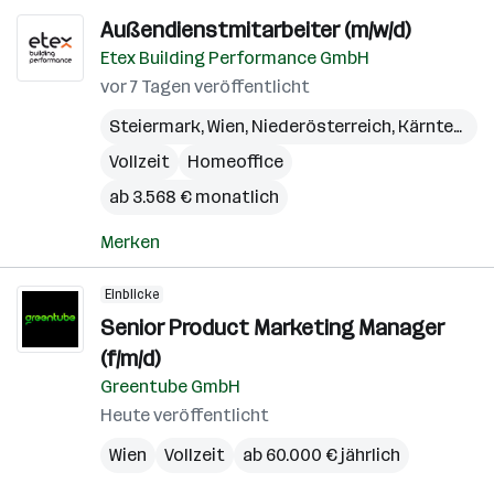
Außendienstmitarbeiter (m/w/d)
Etex Building Performance GmbH
vor 7 Tagen veröffentlicht
Steiermark
,
Wien
,
Niederösterreich
,
Kärnten
,
Bu
Vollzeit
Homeoffice
ab 3.568 € monatlich
Merken
Einblicke
Senior Product Marketing Manager
(f/m/d)
Greentube GmbH
Heute veröffentlicht
Wien
Vollzeit
ab 60.000 € jährlich