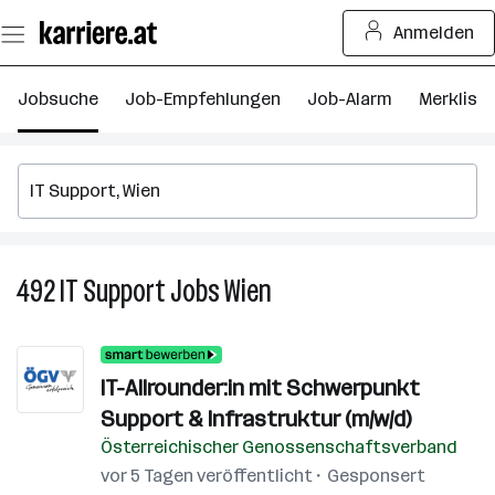
Zum
Anmelden
Seiteninhalt
springen
Jobsuche
Job-Empfehlungen
Job-Alarm
Merkliste
492
IT Support
Jobs
Wien
492
IT
Support
Jobs
IT-Allrounder:in mit Schwerpunkt
in
Support & Infrastruktur (m/w/d)
Wien
Österreichischer Genossenschaftsverband
vor 5 Tagen veröffentlicht
Gesponsert