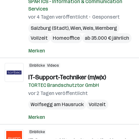
SPAR ICS – Information & Communication
Services
vor 4 Tagen veröffentlicht
Gesponsert
Salzburg (Stadt)
,
Wien
,
Wels
,
Wernberg
Vollzeit
Homeoffice
ab 35.000 € jährlich
Merken
Einblicke
Videos
IT-Support-Techniker (m/w/x)
TORTEC Brandschutztor GmbH
vor 2 Tagen veröffentlicht
Wolfsegg am Hausruck
Vollzeit
Merken
Einblicke