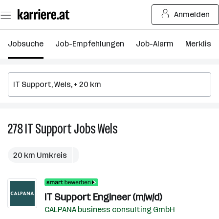
Zum
Anmelden
Seiteninhalt
springen
Jobsuche
Job-Empfehlungen
Job-Alarm
Merkliste
278
IT Support
Jobs
Wels
278
IT
Support
20 km Umkreis
Jobs
in
Wels
IT Support Engineer (m/w/d)
CALPANA business consulting GmbH