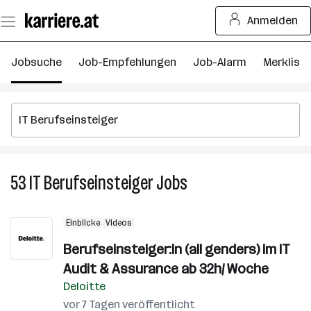
Zum
Anmelden
Seiteninhalt
springen
Jobsuche
Job-Empfehlungen
Job-Alarm
Merkliste
53
IT Berufseinsteiger
Jobs
53
IT
Berufseinsteiger
Einblicke
Videos
Jobs
Berufseinsteiger:in (all genders) im IT
Audit & Assurance ab 32h/ Woche
Deloitte
vor 7 Tagen veröffentlicht