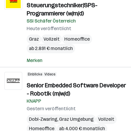
Steuerungstechniker/SPS-
Programmierer (w/m/d)
SSI Schäfer Österreich
Heute veröffentlicht
Graz
Vollzeit
Homeoffice
ab 2.891 € monatlich
Merken
Einblicke
Videos
Senior Embedded Software Developer
- Robotik (m/w/d)
KNAPP
Gestern veröffentlicht
Dobl-Zwaring
,
Graz Umgebung
Vollzeit
Homeoffice
ab 4.000 € monatlich