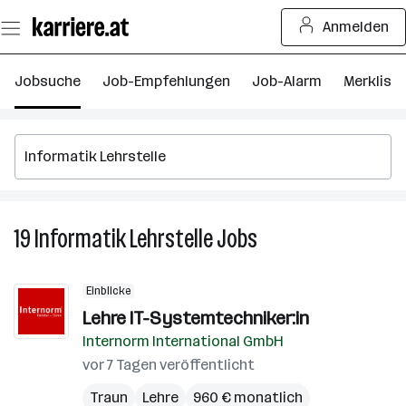
Zum
Anmelden
Seiteninhalt
springen
Jobsuche
Job-Empfehlungen
Job-Alarm
Merkliste
19
Informatik Lehrstelle
Jobs
19
Informatik
Lehrstelle
Einblicke
Jobs
Lehre IT-Systemtechniker:in
Internorm International GmbH
vor 7 Tagen veröffentlicht
Traun
Lehre
960 € monatlich