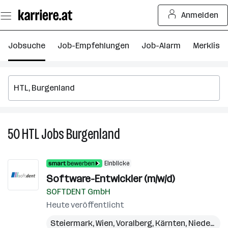
Zum
Anmelden
Seiteninhalt
springen
Jobsuche
Job-Empfehlungen
Job-Alarm
Merkliste
50
HTL
Jobs
Burgenland
50
HTL
Jobs
Einblicke
in
Software-Entwickler (m/w/d)
Burgenland
SOFTDENT GmbH
Heute veröffentlicht
Steiermark
,
Wien
,
Voralberg
,
Kärnten
,
Niederösterreich