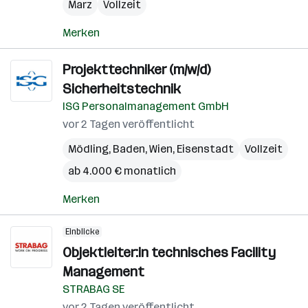
Marz
Vollzeit
Merken
Projekttechniker (m/w/d)
Sicherheitstechnik
ISG Personalmanagement GmbH
vor 2 Tagen veröffentlicht
Mödling
,
Baden
,
Wien
,
Eisenstadt
Vollzeit
ab 4.000 € monatlich
Merken
Einblicke
Objektleiter:in technisches Facility
Management
STRABAG SE
vor 2 Tagen veröffentlicht