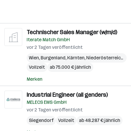
Technischer Sales Manager (w/m/d)
Iterate Match GmbH
vor 2 Tagen veröffentlicht
Wien
,
Burgenland
,
Kärnten
,
Niederösterreich
,
Ob
Vollzeit
ab 75.000 € jährlich
Merken
Industrial Engineer (all genders)
MELECS EWS GmbH
vor 2 Tagen veröffentlicht
Siegendorf
Vollzeit
ab 48.287 € jährlich