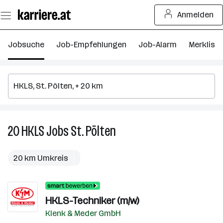
Zum
Anmelden
Seiteninhalt
springen
Jobsuche
Job-Empfehlungen
Job-Alarm
Merkliste
20
HKLS
Jobs
St. Pölten
20
HKLS
Jobs
20 km Umkreis
in
St.
Pölten
HKLS-Techniker (m/w)
Klenk & Meder GmbH