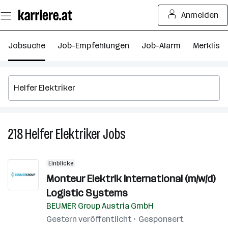
Zum
Anmelden
Seiteninhalt
springen
Jobsuche
Job-Empfehlungen
Job-Alarm
Merkliste
218
Helfer Elektriker
Jobs
218
Helfer
Elektriker
Einblicke
Jobs
Monteur Elektrik International (m/w/d)
Logistic Systems
BEUMER Group Austria GmbH
Gestern veröffentlicht
Gesponsert