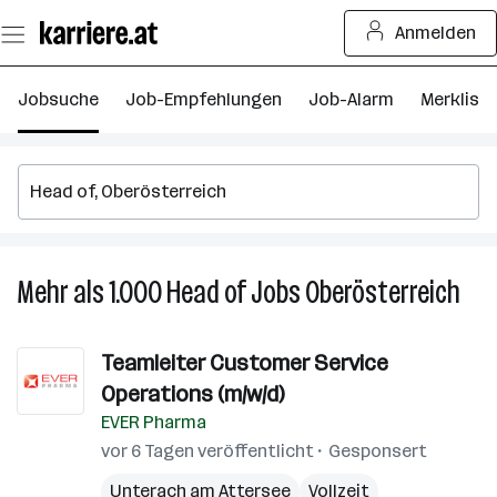
Zum
Anmelden
Seiteninhalt
springen
Jobsuche
Job-Empfehlungen
Job-Alarm
Merkliste
Mehr als 1.000
Head of
Jobs
Oberösterreich
Meh
als
1.00
Teamleiter Customer Service
Hea
Operations (m/w/d)
of
Job
EVER Pharma
in
vor 6 Tagen veröffentlicht
Gesponsert
Ober
Unterach am Attersee
Vollzeit