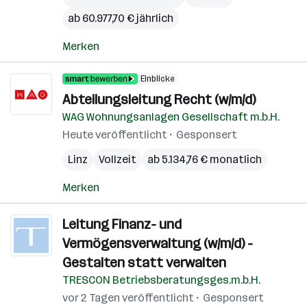
ab 60.977,70 € jährlich
Merken
Einblicke
Abteilungsleitung Recht (w/m/d)
WAG Wohnungsanlagen Gesellschaft m.b.H.
Heute veröffentlicht
Gesponsert
Linz
Vollzeit
ab 5.134,76 € monatlich
Merken
Leitung Finanz- und
Vermögensverwaltung (w/m/d) -
Gestalten statt verwalten
TRESCON Betriebsberatungsges.m.b.H.
vor 2 Tagen veröffentlicht
Gesponsert