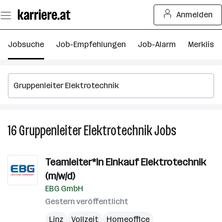
Zum
Anmelden
Seiteninhalt
springen
Jobsuche
Job-Empfehlungen
Job-Alarm
Merkliste
16
Gruppenleiter Elektrotechnik
Jobs
16
Gruppenleit
Elektrotech
Teamleiter*in Einkauf Elektrotechnik
Jobs
(m/w/d)
EBG GmbH
Gestern veröffentlicht
Linz
Vollzeit
Homeoffice