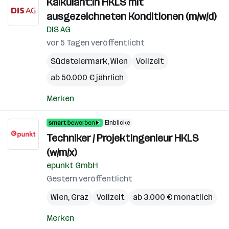
Kalkulant:in HKLS mit
ausgezeichneten Konditionen (m/w/d)
DIS AG
vor 5 Tagen veröffentlicht
Südsteiermark
,
Wien
Vollzeit
ab 50.000 € jährlich
Merken
Einblicke
Techniker / Projektingenieur HKLS
(w/m/x)
epunkt GmbH
Gestern veröffentlicht
Wien
,
Graz
Vollzeit
ab 3.000 € monatlich
Merken