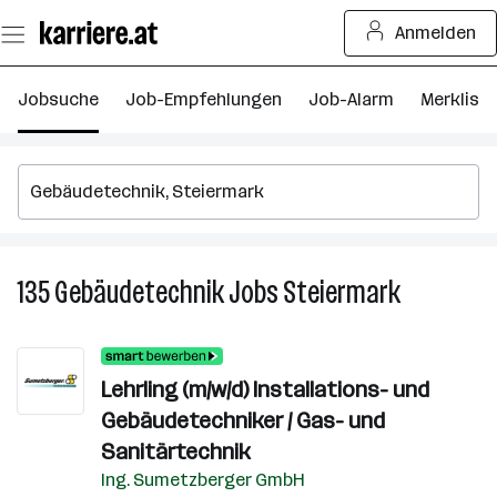
Zum
Anmelden
Seiteninhalt
springen
Jobsuche
Job-Empfehlungen
Job-Alarm
Merkliste
135
Gebäudetechnik
Jobs
Steiermark
135
Gebäudetec
Jobs
in
Lehrling (m/w/d) Installations- und
Steiermark
Gebäudetechniker / Gas- und
Sanitärtechnik
Ing. Sumetzberger GmbH