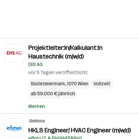
Projektleiter:in/Kalkulant:in
Haustechnik (m/w/d)
DIS AG
vor 5 Tagen veröffentlicht
Südsteiermark
,
1070 Wien
Vollzeit
ab 59.000 € jährlich
Merken
Einblicke
HKLS Engineer/ HVAC Engineer (m/w/d)
efinio IT & ENGINEERING