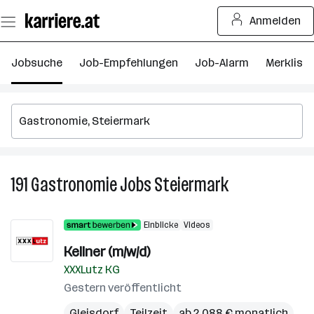
Zum
Anmelden
Seiteninhalt
springen
Jobsuche
Job-Empfehlungen
Job-Alarm
Merkliste
191
Gastronomie
Jobs
Steiermark
191
Gastronomie
Jobs
Einblicke
Videos
in
Steiermark
Kellner (m/w/d)
XXXLutz KG
Gestern veröffentlicht
Gleisdorf
Teilzeit
ab 2.088 € monatlich