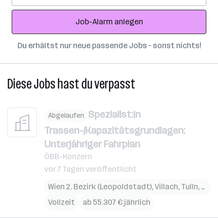
Adresse
Job-Alarm anlegen
Du erhältst nur neue passende Jobs – sonst nichts!
Diese Jobs hast du verpasst
Spezialist:in
Abgelaufen
Trassen-/Kapazitätsgrundlagen:
Unterjähriger Fahrplan
ÖBB-Konzern
vor 7 Tagen veröffentlicht
Wien 2. Bezirk (Leopoldstadt)
,
Villach
,
Tulln
,
Eise
Vollzeit
ab 55.307 € jährlich