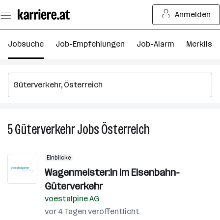
Zum
Anmelden
Seiteninhalt
springen
Jobsuche
Job-Empfehlungen
Job-Alarm
Merkliste
5
Güterverkehr
Jobs
Österreich
5
Güterverkehr
Jobs
Einblicke
in
Wagenmeister:in im Eisenbahn-
Österreich
Güterverkehr
voestalpine AG
vor 4 Tagen veröffentlicht