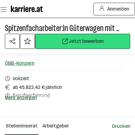
Zum
Anmelden
Seiteninhalt
springen
Spitzenfacharbeiter:in Güterwagen mit Option Produktionslogistiker:in
Jetzt bewerben
ÖBB-Konzern
Vollzeit
ab 45.822,42 € jährlich
Berufserfahrung
Mehr anzeigen
Gerasdorf
Über das Unternehmen
Stelleninserat
Arbeitgeber
Drucken
10000+ Mitarbeiter*innen