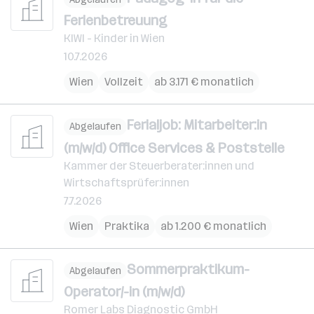
Ferienbetreuung
KIWI - Kinder in Wien
10.7.2026
Wien
Vollzeit
ab 3.171 € monatlich
Ferialjob: Mitarbeiter:in
Abgelaufen
(m/w/d) Office Services & Poststelle
Kammer der Steuerberater:innen und
Wirtschaftsprüfer:innen
7.7.2026
Wien
Praktika
ab 1.200 € monatlich
Sommerpraktikum-
Abgelaufen
Operator/-in (m/w/d)
Romer Labs Diagnostic GmbH