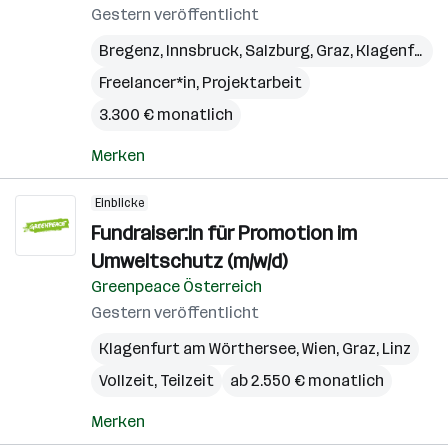
Gestern veröffentlicht
Bregenz
,
Innsbruck
,
Salzburg
,
Graz
,
Klagenfurt
,
Freelancer*in, Projektarbeit
3.300 € monatlich
Merken
Einblicke
Fundraiser:in für Promotion im
Umweltschutz (m/w/d)
Greenpeace Österreich
Gestern veröffentlicht
Klagenfurt am Wörthersee
,
Wien
,
Graz
,
Linz
Vollzeit, Teilzeit
ab 2.550 € monatlich
Merken