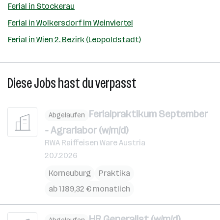
Ferial in Stockerau
Ferial in Wolkersdorf im Weinviertel
Ferial in Wien 2. Bezirk (Leopoldstadt)
Diese Jobs hast du verpasst
Ferialpraktikum September
Abgelaufen
- Agrarlabor (w/m/d)
RWA Raiffeisen Ware Austria
20.7.2026
Korneuburg
Praktika
ab 1.189,32 € monatlich
HR Generalist (w/m/d)