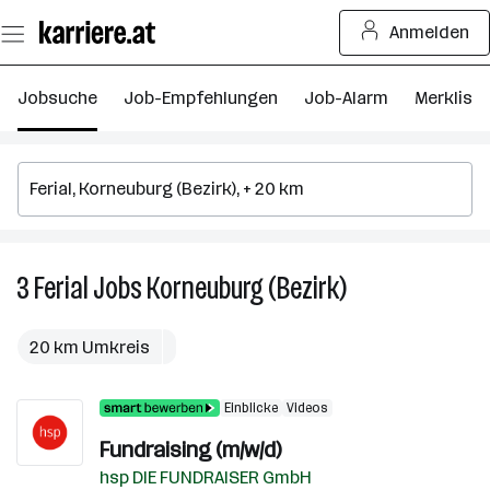
Zum
Anmelden
Seiteninhalt
springen
Jobsuche
Job-Empfehlungen
Job-Alarm
Merkliste
3
Ferial
Jobs
Korneuburg (Bezirk)
3
Ferial
Jobs
20 km Umkreis
in
Korneuburg
Einblicke
Videos
(Bezirk)
Fundraising (m/w/d)
hsp DIE FUNDRAISER GmbH