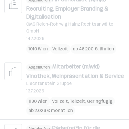
Abgelaufen
Recruiting, Employer Branding &
Digitalisation
CMS Reich-Rohrwig Hainz Rechtsanwälte
GmbH
14.7.2026
1010 Wien
Vollzeit
ab 46.200 € jährlich
Mitarbeiter (m/w/d)
Abgelaufen
Vinothek, Weinpräsentation & Service
Liechtenstein Gruppe
13.7.2026
1190 Wien
Vollzeit, Teilzeit, Geringfügig
ab 2.026 € monatlich
Pädagog*in für die
Abgelaufen