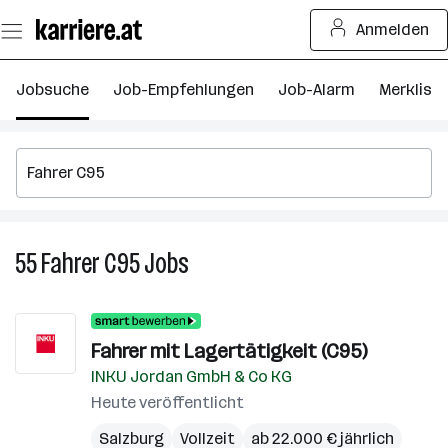
Zum
Anmelden
Seiteninhalt
springen
Jobsuche
Job-Empfehlungen
Job-Alarm
Merkliste
55
Fahrer C95
Jobs
55
Fahrer
C95
Jobs
Fahrer mit Lagertätigkeit (C95)
INKU Jordan GmbH & Co KG
Heute veröffentlicht
Salzburg
Vollzeit
ab 22.000 € jährlich