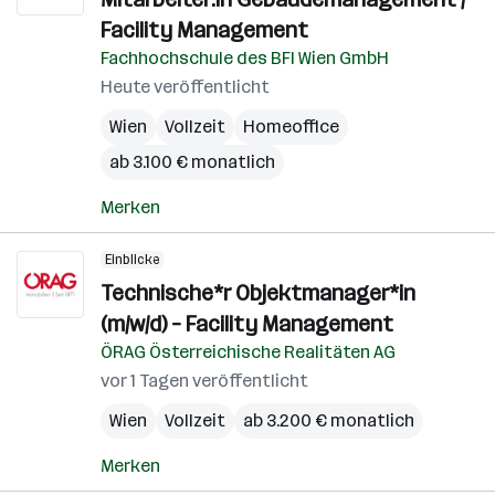
(
Facility Management
Fachhochschule des BFI Wien GmbH
Heute veröffentlicht
Wien
Vollzeit
Homeoffice
ab 3.100 € monatlich
Merken
Einblicke
Technische*r Objektmanager*in
(m/w/d) – Facility Management
ÖRAG Österreichische Realitäten AG
vor 1 Tagen veröffentlicht
Wien
Vollzeit
ab 3.200 € monatlich
Merken