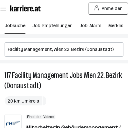
Zum
Anmelden
Seiteninhalt
springen
Jobsuche
Job-Empfehlungen
Job-Alarm
Merkliste
117
Facility Management
Jobs
Wien 22. Bezirk
11
Fa
(Donaustadt)
M
J
in
20 km Umkreis
W
22
Einblicke
Videos
Be
Mitarbeiter:in Gebäudemanagement /