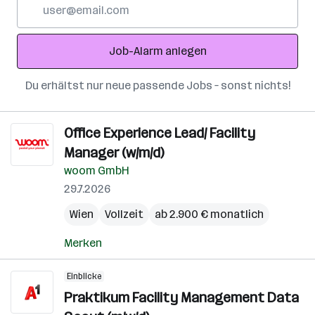
E-
Mail-
Adresse
Job-Alarm anlegen
Du erhältst nur neue passende Jobs – sonst nichts!
Office Experience Lead/ Facility
Manager (w/m/d)
woom GmbH
29.7.2026
Wien
Vollzeit
ab 2.900 € monatlich
Merken
Einblicke
Praktikum Facility Management Data