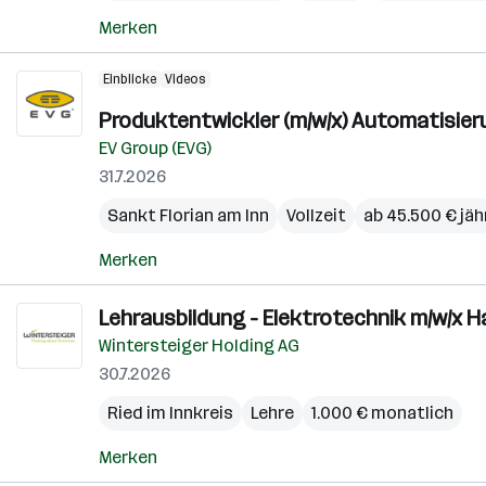
Merken
Einblicke
Videos
Produktentwickler (m/w/x) Automatisieru
EV Group (EVG)
31.7.2026
Sankt Florian am Inn
Vollzeit
ab 45.500 € jäh
Merken
Lehrausbildung - Elektrotechnik m/w/x 
Wintersteiger Holding AG
30.7.2026
Ried im Innkreis
Lehre
1.000 € monatlich
Merken