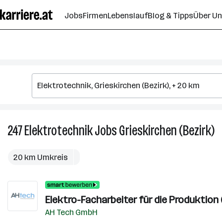
Zum
Jobs
Firmen
Lebenslauf
Blog & Tipps
Über U
Seiteninhalt
springen
247
Elektrotechnik
Jobs
Grieskirchen (Bezirk)
2
El
J
20 km Umkreis
in
Gr
(B
Elektro-Facharbeiter für die Produktion 
AH Tech GmbH