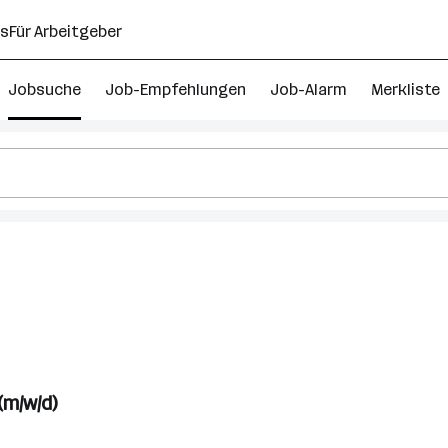
ns
Für Arbeitgeber
Jobsuche
Job-Empfehlungen
Job-Alarm
Merkliste
47
ektrotechnik
obs
ieskirchen
ezirk)
(m/w/d)