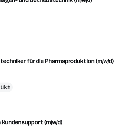
lagen- und Betriebstechnik (m/w/d)
techniker für die Pharmaproduktion (m/w/d)
tlich
n Kundensupport (m/w/d)