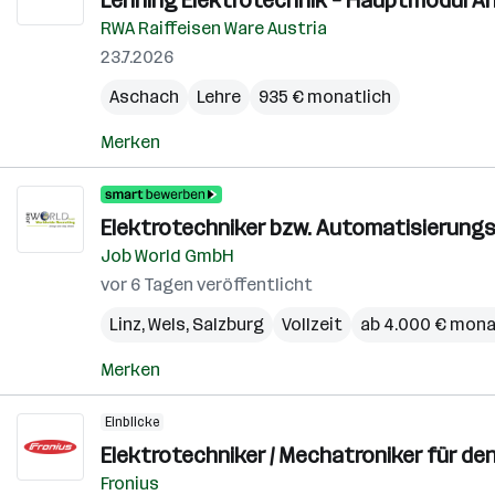
Lehrling Elektrotechnik – Hauptmodul An
RWA Raiffeisen Ware Austria
23.7.2026
Aschach
Lehre
935 € monatlich
Merken
Elektrotechniker bzw. Automatisierungs
Job World GmbH
vor 6 Tagen veröffentlicht
Linz
,
Wels
,
Salzburg
Vollzeit
ab 4.000 € mona
Merken
Einblicke
Elektrotechniker / Mechatroniker für de
Fronius