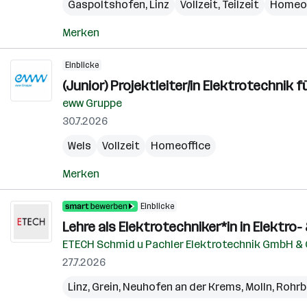
Gaspoltshofen
,
Linz
Vollzeit, Teilzeit
Homeof
Merken
Einblicke
(Junior) Projektleiter/in Elektrotechni
eww Gruppe
30.7.2026
Wels
Vollzeit
Homeoffice
Merken
Einblicke
Lehre als Elektrotechniker*in in Elektr
ETECH Schmid u Pachler Elektrotechnik GmbH &
27.7.2026
Linz
,
Grein
,
Neuhofen an der Krems
,
Molln
,
Rohrb