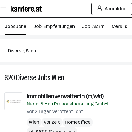
Zum
Anmelden
Seiteninhalt
springen
Jobsuche
Job-Empfehlungen
Job-Alarm
Merkliste
320
Diverse
Jobs
Wien
320
Diverse
Jobs
Immobilienverwalter:in (m/w/d)
in
Nadel & Heu Personalberatung GmbH
Wien
vor 2 Tagen veröffentlicht
Wien
Vollzeit
Homeoffice
ab 3.800 € monatlich