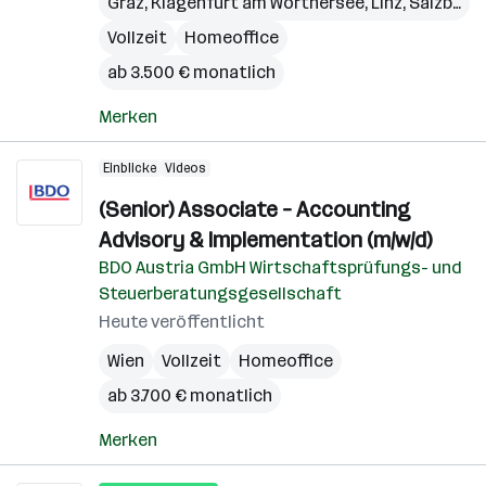
Graz
,
Klagenfurt am Wörthersee
,
Linz
,
Salzburg
,
Vollzeit
Homeoffice
ab 3.500 € monatlich
Merken
Einblicke
Videos
(Senior) Associate – Accounting
Advisory & Implementation (m/w/d)
BDO Austria GmbH Wirtschaftsprüfungs- und
Steuerberatungsgesellschaft
Heute veröffentlicht
Wien
Vollzeit
Homeoffice
ab 3.700 € monatlich
Merken