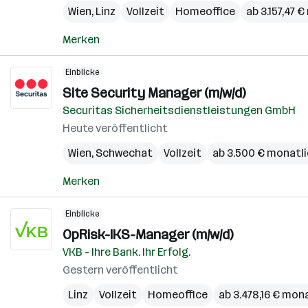
Wien
,
Linz
Vollzeit
Homeoffice
ab 3.157,47 
Merken
Einblicke
Site Security Manager (m/w/d)
Securitas Sicherheitsdienstleistungen GmbH
Heute veröffentlicht
Wien
,
Schwechat
Vollzeit
ab 3.500 € monatl
Merken
Einblicke
OpRisk-IKS-Manager (m/w/d)
VKB - Ihre Bank. Ihr Erfolg.
Gestern veröffentlicht
Linz
Vollzeit
Homeoffice
ab 3.478,16 € mon