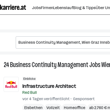
Zum
Jobs
Firmen
Lebenslauf
Blog & Tipps
Über U
Seiteninhalt
springen
24
Business Continuity Management
Jobs
Wie
Einblicke
Infrastructure Architect
Red Bull
vor 4 Tagen veröffentlicht
Gesponsert
Elsbethen
Vollzeit
Homeoffice
ab 2.760 € 