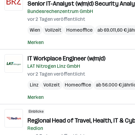
Senior IT-Analyst (w/m/d) Security Analy
Bundesrechenzentrum GmbH
vor 2 Tagen veröffentlicht
Wien
Vollzeit
Homeoffice
ab 69.011,60 € jäh
Merken
IT Workplace Engineer (w/m/d)
LAT Nitrogen Linz GmbH
vor 2 Tagen veröffentlicht
Linz
Vollzeit
Homeoffice
ab 56.000 € jährli
Merken
Einblicke
Regional Head of Travel, Health, IT & Cy
Redion