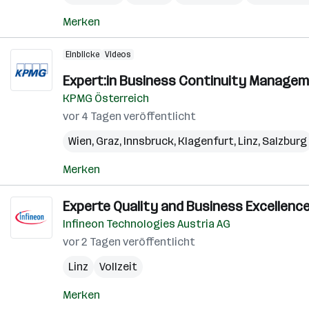
Merken
Einblicke
Videos
Expert:in Business Continuity Managem
KPMG Österreich
vor 4 Tagen veröffentlicht
Wien
,
Graz
,
Innsbruck
,
Klagenfurt
,
Linz
,
Salzburg
Merken
Experte Quality and Business Excellence
Infineon Technologies Austria AG
vor 2 Tagen veröffentlicht
Linz
Vollzeit
Merken