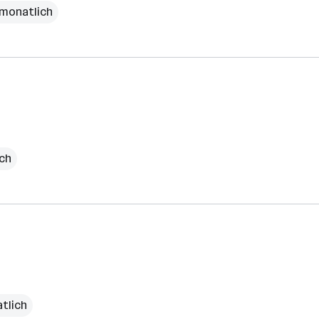
€ monatlich
ich
atlich