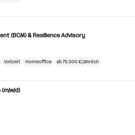
Innsbruc
Klagenfu
Linz
Salzburg
ent (BCM) & Resilience Advisory
Vollzeit
Homeoffice
ab 75.000 € jährlich
 (m/w/d)