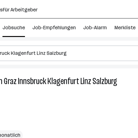
ns
Für Arbeitgeber
Jobsuche
Job-Empfehlungen
Job-Alarm
Merkliste
n Graz Innsbruck Klagenfurt Linz Salzburg
24
Business
Continui
Managem
Jobs
in
Wien
Graz
monatlich