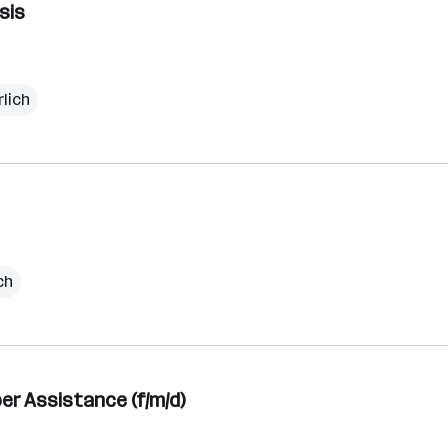
sis
rlich
ch
ber Assistance (f/m/d)