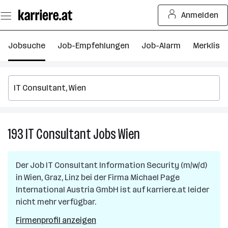
Zum
Anmelden
Seiteninhalt
springen
Jobsuche
Job-Empfehlungen
Job-Alarm
Merkliste
193
IT Consultant
Jobs
Wien
193
IT
Consultant
Der Job
IT Consultant Information Security (m/w/d)
Jobs
in
Wien, Graz, Linz
bei der Firma
Michael Page
in
International Austria GmbH
ist auf karriere.at leider
Wien
nicht mehr verfügbar.
Firmenprofil anzeigen