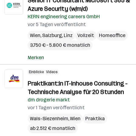
Senior IT Consultant Microsoft 365 &
Azure Security (w/m/d)
KERN engineering careers GmbH
vor 5 Tagen veröffentlicht
Wien
,
Salzburg
,
Linz
Vollzeit
Homeoffice
3.750 € – 5.800 € monatlich
Merken
Einblicke
Videos
Praktikant:in IT-Inhouse Consulting -
Technische Analyse für 20 Stunden
dm drogerie markt
vor 1 Tagen veröffentlicht
Wals-Siezenheim
,
Wien
Praktika
ab 2.512 € monatlich