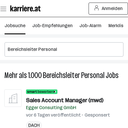
Zum
Anmelden
Seiteninhalt
springen
Jobsuche
Job-Empfehlungen
Job-Alarm
Merkliste
Mehr als 1.000
Bereichsleiter Personal
Jobs
Meh
als
1.00
Bere
Sales Account Manager (mwd)
Pers
Egger Consulting GmbH
Job
vor 6 Tagen veröffentlicht
Gesponsert
DACH